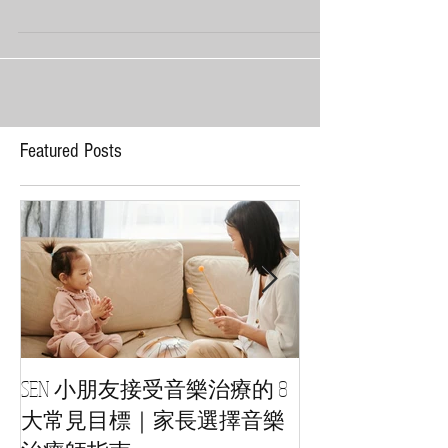
師主理 📍兒童音樂治療 - 網上體驗工作坊（3-6
歲） 透過視覺及聽覺的音樂活動，體驗音樂治療
中的各種互動元素： ⭐️讓兒童發揮創意及想像力
⭐️提升兒童的社交動機 日期：2022年1月24日
（星期一）...
Featured Posts
SEN 小朋友接受音樂治療的 8
音樂治療如何