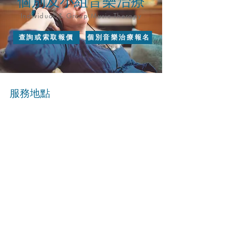
個別及小組音樂治療
Individual & Group Music Therapy
查詢或索取報價
個別音樂治療報名
服務地點
石硤尾外展中心
白田街30號賽馬會創意藝術中心 L205-208 社區文
化發展中心
鑽石山外展中心
新蒲崗大有街14號萬星工業大廈3樓
Loft Stage
​柴灣外展中心
香港柴灣道 238號 青年廣場
​最新消息