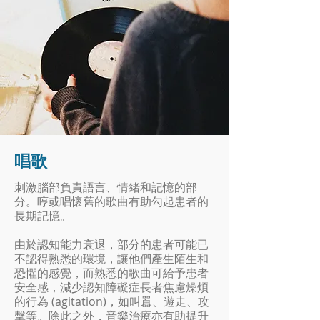
唱歌
刺激腦部負責語言、情緒和記憶的部
分。哼或唱懷舊的歌曲有助勾起患者的
長期記憶。
由於認知能力衰退，部分的患者可能已
不認得熟悉的環境，讓他們產生陌生和
恐懼的感覺，而熟悉的歌曲可給予患者
安全感，減少認知障礙症長者焦慮燥煩
的行為 (agitation)，如叫囂、遊走、攻
擊等。除此之外，音樂治療亦有助提升