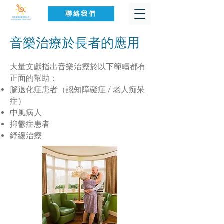
聯絡我們
音樂治療於長者的應用
大量文獻指出音樂治療於以下範疇都有
正面的幫助：
腦退化症患者（認知障礙症 / 老人痴呆
症）
中風病人
抑鬱症患者
紓緩治療