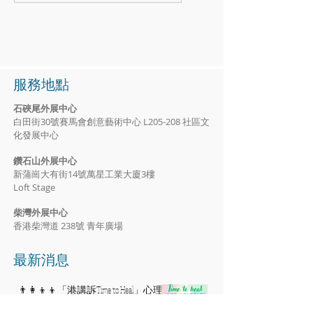
服務地點
石硤尾外展中心
白田街30號賽馬會創意藝術中心 L205-208 社區文
化發展中心
鑽石山外展中心
新蒲崗大有街14號萬星工業大廈3樓
Loft Stage
​柴灣外展中心
香港柴灣道 238號 青年廣場
​最新消息
👨‍👩‍👦‍👦「港講訴Time to Heal」心理
治療現金資助✨