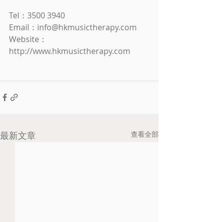
Tel：3500 3940
Email：info@hkmusictherapy.com
Website：
http://www.hkmusictherapy.com
最新文章
查看全部