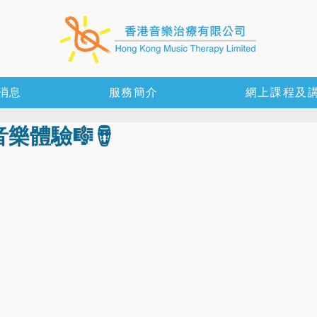
消息
服務簡介
網上課程及
樂體驗🎼🪘