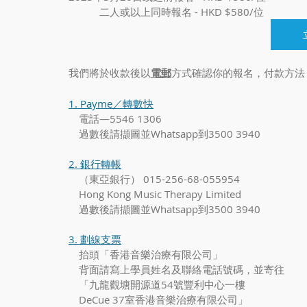
　　　二人或以上同時報名 - HKD $580/位
我們將於收款後以
電郵
方式確認你的報名，付款方法
1. Payme／轉數快
　電話—5546 1306
　過數後請擷圖並Whatsapp到3500 3940
2. 銀行轉帳
　（東亞銀行） 015-256-68-055954　
　Hong Kong Music Therapy Limited
​　過數後請擷圖並Whatsapp到3500 3940
3. 劃線支票
　抬頭「香港音樂治療有限公司」
　背面請寫上學員姓名及聯絡電話號碼，並寄往
　「九龍觀塘開源道54號豐利中心一樓
　DeCue 37室香港音樂治療有限公司」