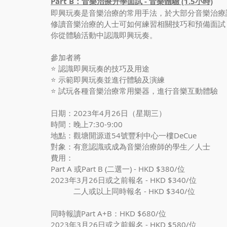
Part B：音樂治療升學面試 - 音樂體驗 (1.5小時)
即興玩奏是音樂治療的常用手法，於大部分音樂治療
修讀音樂治療的人士可如何練習相關技巧和預備面試
你從體驗活動中認識即興玩奏。
參加者將
⭐️ 認識即興玩奏的技巧及用途
⭐️ 示範即興玩奏並進行體驗及演練
⭐️ 試玩各種音樂治療常用樂器，進行音樂互動體驗
日期：2023年4月26日（星期三）
時間：晚上7:30-9:00
地點：觀塘開源道54號豐利中心一樓DeCue
對象：有意認識或成為音樂治療師的學生／人士
費用：
Part A 或Part B (二選一) - HKD $380/位
2023年3月26日或之前報名 - HKD $340/位
　　　二人或以上同時報名 - HKD $340/位
同時報讀Part A+B：HKD $680/位
2023年3月26日或之前報名 - HKD $580/位