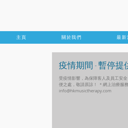
主頁
關於我們
最新
疫情期間 - 暫停
受疫情影響，為保障客人及員工安全，
便之處，敬請原諒！ ＊網上治療服務照常＊
info@hkmusictherapy.com