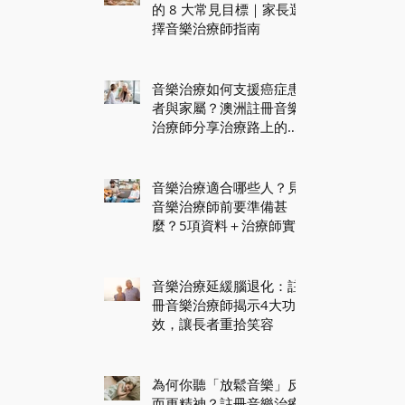
的 8 大常見目標｜家長選
擇音樂治療師指南
音樂治療如何支援癌症患
者與家屬？澳洲註冊音樂
治療師分享治療路上的身
心照顧
音樂治療適合哪些人？見
音樂治療師前要準備甚
麼？5項資料＋治療師實
用貼士
音樂治療延緩腦退化：註
冊音樂治療師揭示4大功
效，讓長者重拾笑容
為何你聽「放鬆音樂」反
而更精神？註冊音樂治療