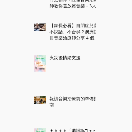
師教你選放鬆音樂＋3大
實用睡眠貼士
【家長必看】自閉症兒童
不說話、不合群？澳洲註
冊音樂治療師分享 4 個音
樂活動，促進社交互動！
火災後情緒支援
報讀音樂治療前的準備指
南
👨‍👩‍👦‍👦「港講訴Time