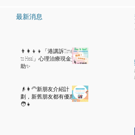
​最新消息
👨‍👩‍👦‍👦「港講訴Time
to Heal」心理治療現金資
助✨
👴👩‍🦳新朋友介紹計
劃，新舊朋友都有優惠
🧑👧