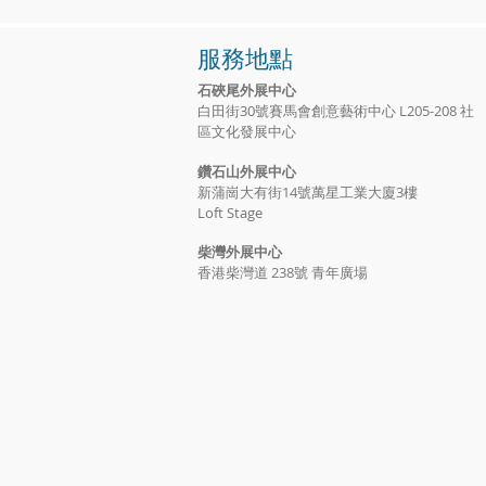
服務地點
石硤尾外展中心
白田街30號賽馬會創意藝術中心 L205-208 社
區文化發展中心
鑽石山外展中心
新蒲崗大有街14號萬星工業大廈3樓
Loft Stage
​柴灣外展中心
香港柴灣道 238號 青年廣場