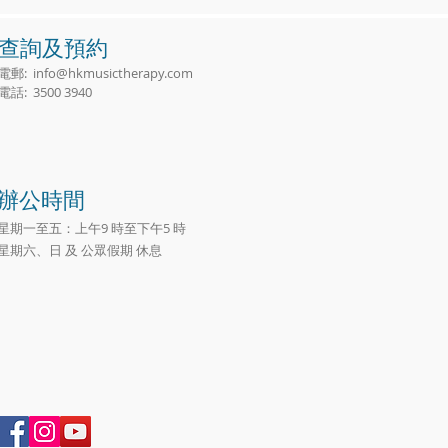
查詢及預約
電郵:
info@hkmusictherapy.com
電話: 3500 3940
辦公時間
星期一至五：上午9 時至下午5 時
星期六、日 及 公眾假期 休息​