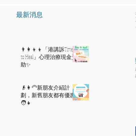
​最新消息
👨‍👩‍👦‍👦「港講訴Time
to Heal」心理治療現金資
助✨
👴👩‍🦳新朋友介紹計
劃，新舊朋友都有優惠
🧑👧