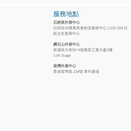
服務地點
石硤尾外展中心
白田街30號賽馬會創意藝術中心 L205-208 社
區文化發展中心
鑽石山外展中心
新蒲崗大有街14號萬星工業大廈3樓
Loft Stage
​柴灣外展中心
香港柴灣道 238號 青年廣場