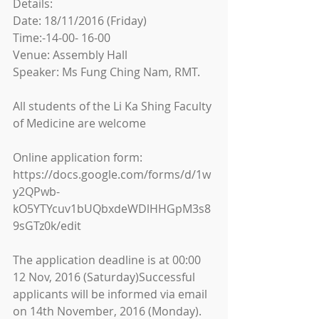
Details:
Date: 18/11/2016 (Friday)
Time:-14-00- 16-00
Venue: Assembly Hall
Speaker: Ms Fung Ching Nam, RMT.
All students of the Li Ka Shing Faculty 
of Medicine are welcome
Online application form: 
https://docs.google.com/forms/d/1w
y2QPwb-
kO5YTYcuv1bUQbxdeWDlHHGpM3s8
9sGTz0k/edit
The application deadline is at 00:00 
12 Nov, 2016 (Saturday)Successful 
applicants will be informed via email 
on 14th November, 2016 (Monday).