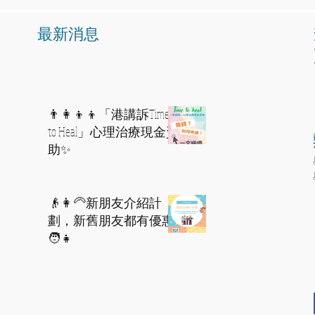
​最新消息
👨‍👩‍👦‍👦「港講訴Time
to Heal」心理治療現金資
助✨
👴👩‍🦳新朋友介紹計
劃，新舊朋友都有優惠
🧑👧