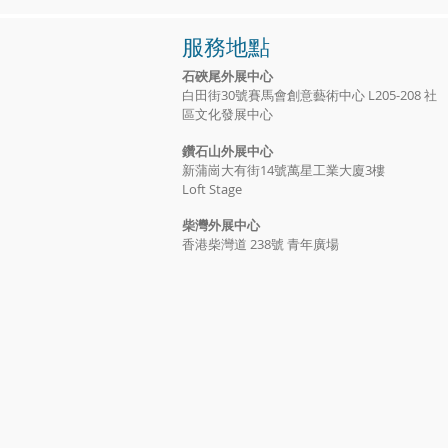
服務地點
石硤尾外展中心
白田街30號賽馬會創意藝術中心 L205-208 社
區文化發展中心
鑽石山外展中心
新蒲崗大有街14號萬星工業大廈3樓
Loft Stage
​柴灣外展中心
香港柴灣道 238號 青年廣場