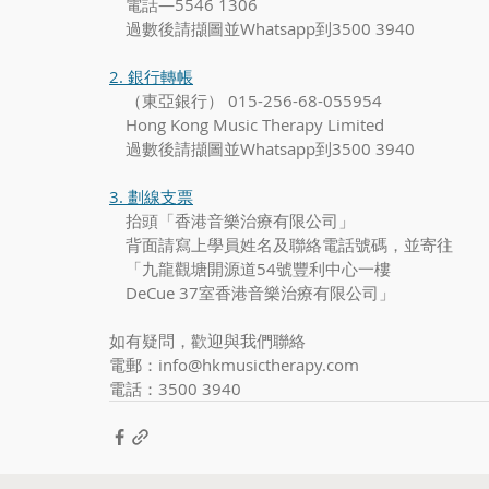
　電話—5546 1306
　過數後請擷圖並Whatsapp到3500 3940
2. 銀行轉帳
　（東亞銀行） 015-256-68-055954　
　Hong Kong Music Therapy Limited
​　過數後請擷圖並Whatsapp到3500 3940
3. 劃線支票
　抬頭「香港音樂治療有限公司」
　背面請寫上學員姓名及聯絡電話號碼，並寄往
　「九龍觀塘開源道54號豐利中心一樓
　DeCue 37室香港音樂治療有限公司」
如有疑問，歡迎與我們聯絡
電郵：info@hkmusictherapy.com
電話：3500 3940