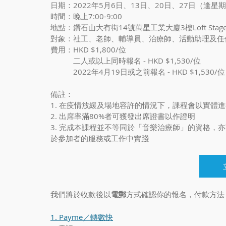
日期：2022年5月6日、13日、20日、27日（逢星
時間：晚上7:00-9:00
地點：鑽石山大有街14號萬星工業大廈3樓Loft Stage 
對象：社工、老師、輔導員、治療師、活動助理及任
費用：HKD $1,800/位
　　　二人或以上同時報名 - HKD $1,530/位
　　　2022年4月19日或之前報名 - HKD $1,530/位
備註：
1. 在疫情放緩及場地容許的情況下，課程會以實體
2. 出席率滿80%者可獲發出席證書以作證明
3. 完成本課程並不等同於「音樂治療師」的資格，
於參加者的服務或工作中實踐
我們將於收款後以
電郵
方式確認你的報名，付款方法
1. Payme／轉數快