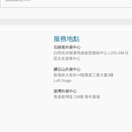
👨‍👩‍👦‍👦「港講訴Time to Heal」
👴👩‍🦳
心理治療現金資助✨
朋友都有優惠
服務地點
石硤尾外展中心
白田街30號賽馬會創意藝術中心 L205-208 社
區文化發展中心
鑽石山外展中心
新蒲崗大有街14號萬星工業大廈3樓
Loft Stage
​柴灣外展中心
香港柴灣道 238號 青年廣場