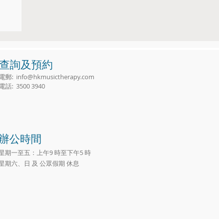
樂
查詢及預約
電郵:
info@hkmusictherapy.com
電話: 3500 3940
辦公時間
星期一至五：上午9 時至下午5 時
星期六、日 及 公眾假期 休息​