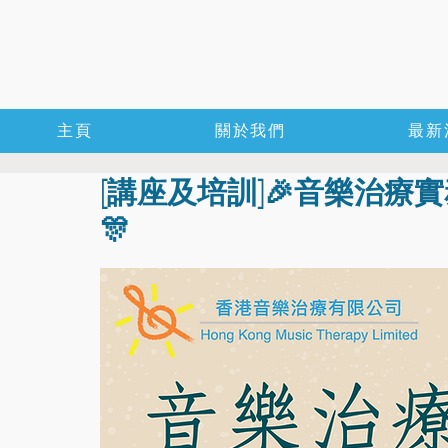
主頁
關於我們
最新
[講座及培訓]🎉音樂治療實
🎊