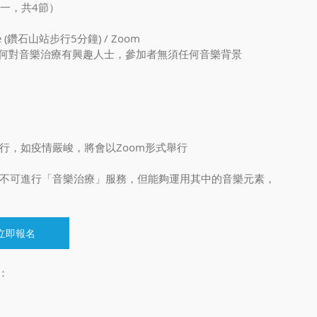
期一，共4節）
(鑽石山站步行5分鐘) / Zoom
何對音樂治療有興趣人士，參加者無須任何音樂背景
進行，如疫情嚴峻，將會以Zoom形式舉行
亦不可進行「音樂治療」服務，但能夠運用其中的音樂元素，
立即報名
：