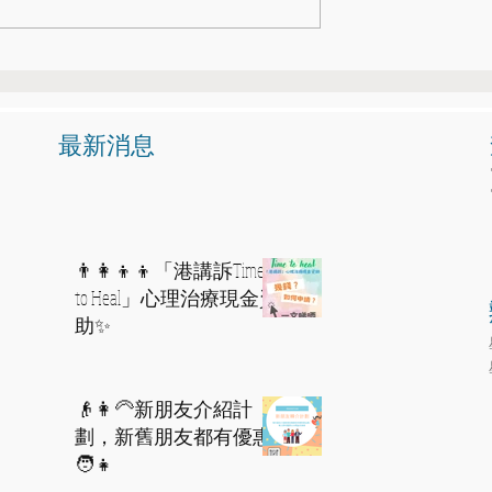
新朋友介紹計劃，新舊
🎵🎶音樂治療升學講座及音
🧑👧
體驗🎼🪘
​最新消息
👨‍👩‍👦‍👦「港講訴Time
to Heal」心理治療現金資
助✨
👴👩‍🦳新朋友介紹計
劃，新舊朋友都有優惠
🧑👧