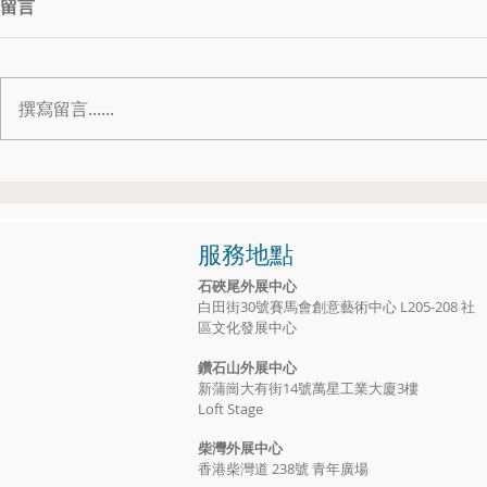
留言
撰寫留言......
👨‍👩‍👦‍👦「港講訴Time to Heal」
👴👩‍🦳
心理治療現金資助✨
朋友都有優惠
服務地點
石硤尾外展中心
白田街30號賽馬會創意藝術中心 L205-208 社
區文化發展中心
鑽石山外展中心
新蒲崗大有街14號萬星工業大廈3樓
Loft Stage
​柴灣外展中心
香港柴灣道 238號 青年廣場