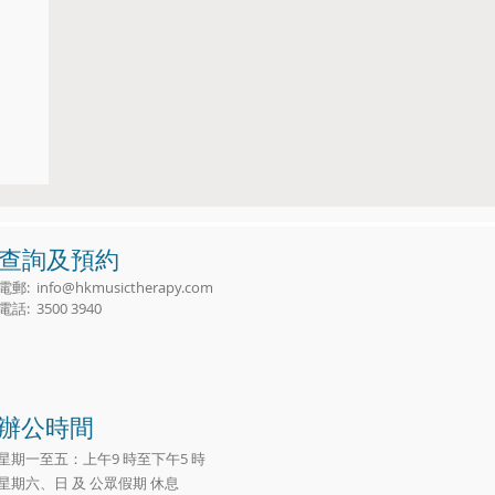
樂
查詢及預約
電郵:
info@hkmusictherapy.com
電話: 3500 3940
辦公時間
星期一至五：上午9 時至下午5 時
星期六、日 及 公眾假期 休息​