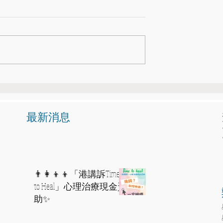
新朋友介紹計劃，新舊
🎵🎶音樂治療升學講座及音
🧑👧
體驗🎼🪘
​最新消息
👨‍👩‍👦‍👦「港講訴Time
to Heal」心理治療現金資
助✨