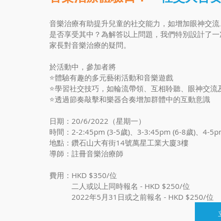
音樂治療有助提升兒童的社交能力，如增加眼神交流
是否享受其中？為解答以上問題，我們特別設計了一
家長對音樂治療的疑問。
於活動中，參加者將
⭐️體驗有趣的多元藝術活動和音樂遊戲
⭐️學習社交技巧，如輪流帶領、互相聆聽、眼神交流
⭐️透過節奏敲擊和樂器合奏增加群體中的互動意識
日期：20/6/2022（星期一）
時間：2-2:45pm (3-5歲)、3-3:45pm (6-8歲)、4-5pm
地點：鑽石山大有街14號萬星工業大廈3樓
導師：註冊音樂治療師
費用：HKD $350/位
　　　二人或以上同時報名 - HKD $250/位
　　　2022年5月31日或之前報名 - HKD $250/位