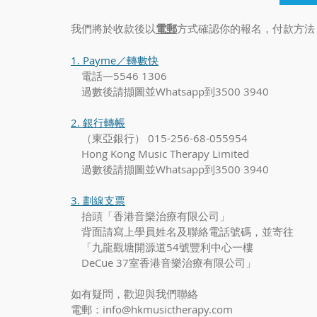
我們將於收款後以
電郵
方式確認你的報名，付款方法
1. Payme／轉數快
　電話—5546 1306
　過數後請擷圖並Whatsapp到3500 3940
2. 銀行轉帳
　（東亞銀行） 015-256-68-055954　
　Hong Kong Music Therapy Limited
​　過數後請擷圖並Whatsapp到3500 3940
3. 劃線支票
　抬頭「香港音樂治療有限公司」
　背面請寫上學員姓名及聯絡電話號碼，並寄往
　「九龍觀塘開源道54號豐利中心一樓
　DeCue 37室香港音樂治療有限公司」
如有疑問，歡迎與我們聯絡
電郵：info@hkmusictherapy.com