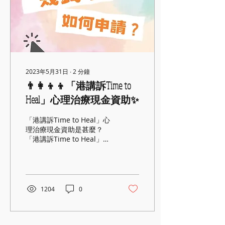
視乎治療師人手安排，若滿
額可安排候補。 ＊服務會在
不影響現有個案安排的前提
下進行，名額有限，敬請預
約。 誰可參與這項免費服
務？ 受大埔宏福苑火災影響
的居民、前線消防及救護人
員。我們以信任為本，不需
2023年5月31日
∙
2
分鐘
要提交任何證明，只需簡單
👨‍👩‍👦‍👦「港講訴Time to
的身分類別自我聲明即可。
Heal」心理治療現金資助✨
需要提供個人資料或填寫表
格嗎？ 只需提供 基本聯絡
方式與預約時間，以便安排
「港講訴Time to Heal」心
服務。 不會收集額外資料，
理治療現金資助是甚麼？
也不涉及任何推銷或後續收
「港講訴Time to Heal」是
費。 音樂治療參加者是否需
由香港社會服務聯會主辦，
要「識音樂」或懂樂器？ 完
支援大眾迫切情緒健康需要
全不需要。音樂治療並非學
的治療支助計劃；本公司能
樂器，而是透過音樂、傾
夠為成功申請資助之人士，
談、呼吸與聆聽協助...
提供一系列的治療服務選
1204
0
擇，包括音樂治療、表達藝
術治療、園藝治療、戲劇治
療及職業治療...