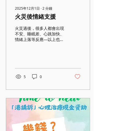
2025年12月1日
∙
2
分鐘
火災後情緒支援
火災過後，很多人都會出現
不安、睡眠差、心跳加快、
情緒上落等反應—以上也是
正常的身心壓力反應。 香港
音樂治療有限公司現提供 5
節免費一對一音樂治療支
援，由註冊音樂治療師透過
音樂協助受影響嘅居民、消
防及救護人員抒發情緒、找
5
0
回內在平靜。 📍 觀塘開源
道54號豐利中心一樓 🕒 每
節 50 分鐘（首節 90 分
鐘） 即日起至2026年1月30
日接受預約，希望可以陪伴
大家，一步步回復安穩。 如
有查詢，請WhatsApp 或致
電3500 3940 與當值姑娘聯
絡 ＊以上服務不涉及任何推
銷或後續收費安排。 ＊名額