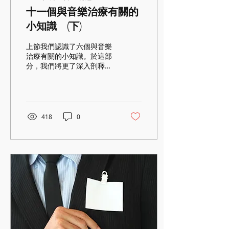
十一個與音樂治療有關的
小知識 (下)
上節我們認識了六個與音樂
治療有關的小知識。於這部
分，我們將更了深入剖釋音
樂對我們的影響及其如何用
於治療中。 1. 音樂能提升
專注力 你曾試過停下來聽人
於街頭賣唱嗎？音樂本身就
能吸引並維持我們的注意
418
0
力，它亦能使沒趣的事變得
有趣。如早前網上流傳的數
學歌—Side Angle...