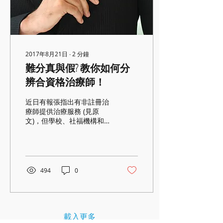
2017年8月21日
∙
2
分鐘
難分真與假? 教你如何分
辨合資格治療師！
近日有報張指出有非註冊治
療師提供治療服務 (見原
文)，但學校、社福機構和市
民可如何分辨合資格的音樂
治療師呢？ 1) 查看學歷 首
先，所有合資格的治療師必
須持有專業機構認可的學士
或碩士學位，如The
494
0
University of
Melbourne、
Roehampton...
載入更多