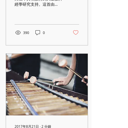
經學研究支持。這首由
Macaroni Union及聲頻治
療師編制的歌曲
“Weightless” 經過精心的安
排，和音、拍子和低音旋律
有助聽眾降低心率、血壓和
390
0
減少壓力荷爾蒙的分泌。 研
究員 Dr. David...
2017年8月21日
∙
2
分鐘