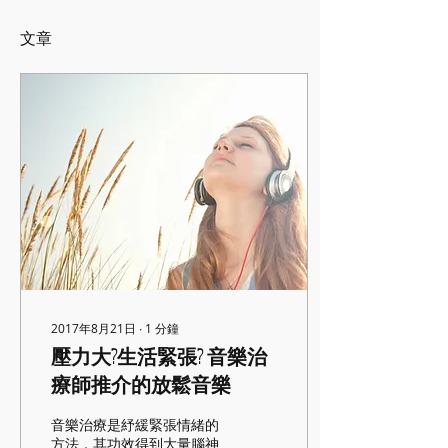
文章
2017年8月21日
∙
1
分鐘
壓力大?生活緊張? 音樂治
療師推介的放鬆音樂
音樂治療是紓緩緊張情緒的
方法，其功效得到大量腦神